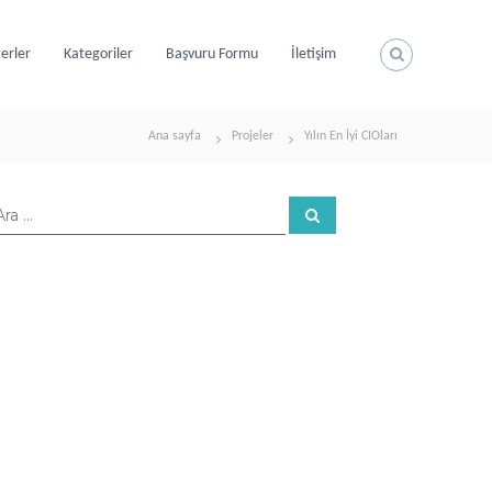
terler
Kategoriler
Başvuru Formu
İletişim
Ana sayfa
Projeler
Yılın En İyi CIOları
A
r
a